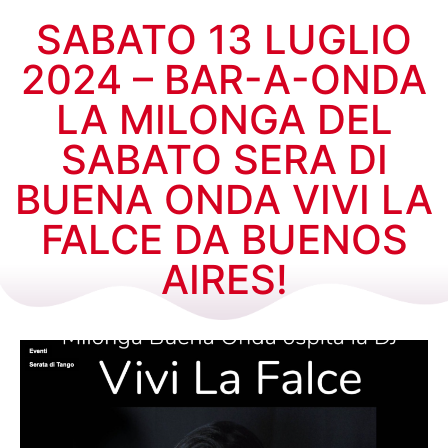
SABATO 13 LUGLIO
2024 – BAR-A-ONDA
LA MILONGA DEL
SABATO SERA DI
BUENA ONDA VIVI LA
FALCE DA BUENOS
AIRES!