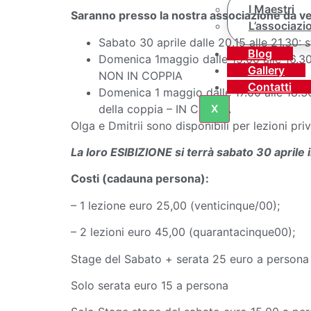
I Maestri
Saranno presso la nostra associazione da ve
L’associazi
Sabato 30 aprile dalle 20.15 alle 21.30:
Blog
Domenica 1maggio dalle 15.00 alle 16.30 
Gallery
NON IN COPPIA
Contatti
Domenica 1 maggio dalle 17.00 alle 18.30 
della coppia – IN COPPIA
X
Olga e Dmitrii sono disponibili per lezioni p
La loro ESIBIZIONE si terrà sabato 30 aprile
Costi (cadauna persona):
– 1 lezione euro 25,00 (venticinque/00);
– 2 lezioni euro 45,00 (quarantacinque00);
Stage del Sabato + serata 25 euro a persona i
Solo serata euro 15 a persona