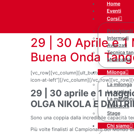
Home
Eventi
Corsi
Principianti
Intermedi
29 | 30 Aprile e 1
Avanzati
Tecnica tan
Buena Onda Tang
Musicalità
Milonga
[vc_row][vc_column][ult_buttons btn_title=”I
icon-at-left”][/vc_column][/vc_row][vc_row]
La milonga
29 | 30 aprile e 1 magg
La pratica
La maraton
OLGA NIKOLA E DMITRI
Esibizioni
Stage
Sono una coppia dalla incredibile capacità tec
Chi siamo
Più volte finalisti al Campionato del Mondo d