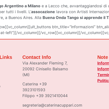
o Argentino a Milano
e a Lecco che, avvantaggiandosi di u
utti i livelli. L’
assocazione
lavora con Artisti Internazio
are, a Buenos Aires. Alla
Buena Onda Tango si apprende il 
w][vc_column][ult_buttons btn_title=”Informazioni” btn_al
at-left”][/vc_column][/vc_row][vc_column][/vc_column][vc
Links
Contact Info
Note
Via Alexander Fleming 7,
Inform
20092 Cinisello Balsamo
Inform
(MI)
Termin
Politi
Caterina +39
o
3923101593
Filippo +39 3921410044
segreteria@caterinacuppari.com