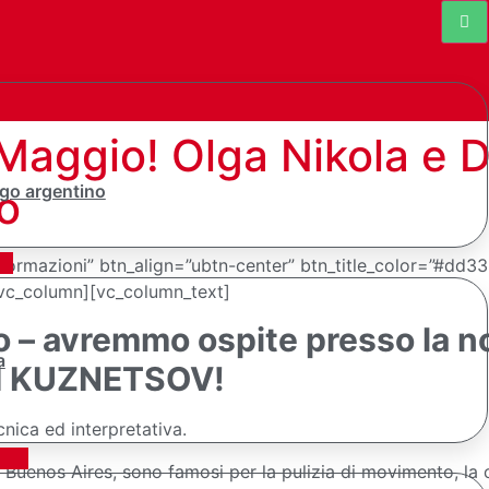
 Maggio! Olga Nikola e 
go argentino
o
nformazioni” btn_align=”ubtn-center” btn_title_color=”#dd
[vc_column][vc_column_text]
io – avremmo ospite presso la 
a
I KUZNETSOV!
nica ed interpretativa.
i Buenos Aires, sono famosi per la pulizia di movimento, la 