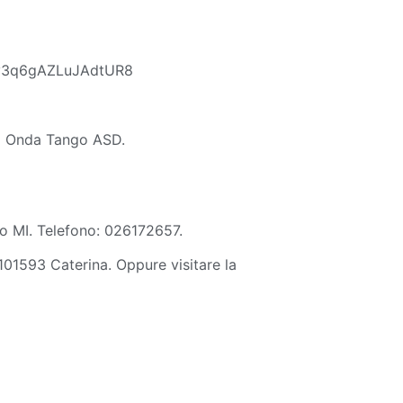
e/7y3q6gAZLuJAdtUR8
ena Onda Tango ASD.
mo MI. Telefono: 026172657.
101593 Caterina. Oppure visitare la