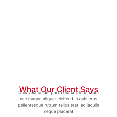
What Our Client Says
Duis vestibulum porta dictum. In ut diam
Duis v
nec magna aliquet eleifend in quis eros
nec ma
pellentesque rutrum tellus erat, ac iaculis
pellent
neque placerat