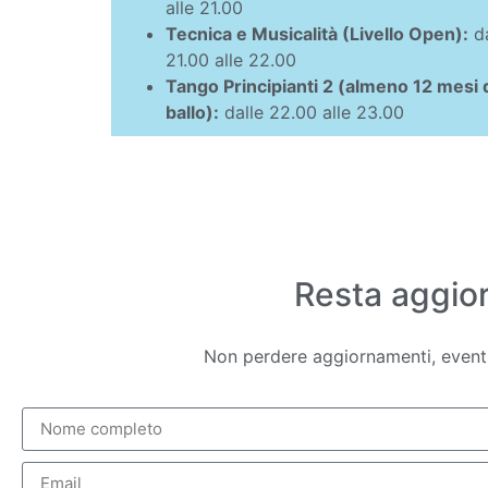
alle 21.00
Tecnica e Musicalità (Livello Open):
da
21.00 alle 22.00
Tango Principianti 2 (almeno 12 mesi 
ballo):
dalle 22.00 alle 23.00
Resta aggior
Non perdere aggiornamenti, eventi e