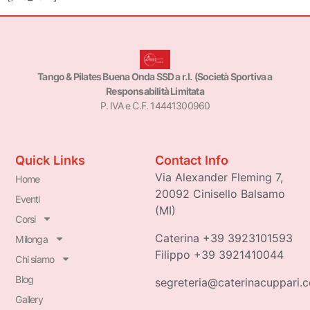
Tango & Pilates Buena Onda SSD a r.l. (Società Sportiva a
Responsabilità Limitata
P. IVA e C.F. 14441300960
Quick Links
Contact Info
Via Alexander Fleming 7,
Home
20092 Cinisello Balsamo
Eventi
(MI)
Corsi
Caterina +39 3923101593
Milonga
Filippo +39 3921410044
Chi siamo
Blog
segreteria@caterinacuppari.
Gallery