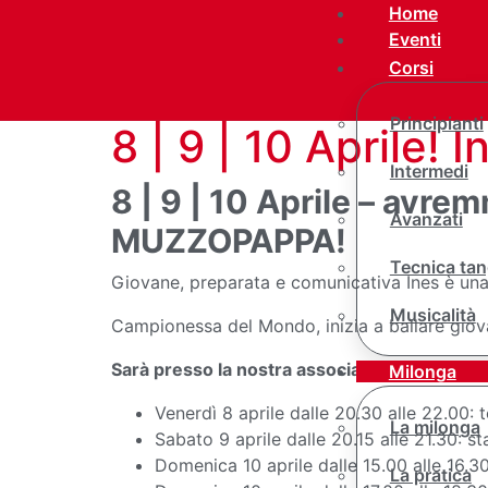
Home
Eventi
Corsi
Principianti
8 | 9 | 10 Aprile
Intermedi
8 | 9 | 10 Aprile – avr
Avanzati
MUZZOPAPPA!
Tecnica tan
Giovane, preparata e comunicativa Ines è una
Musicalità
Campionessa del Mondo, inizia a ballare giova
Sarà presso la nostra associazione da Gioved
Milonga
Venerdì 8 aprile dalle 20.30 alle 22.00:
La milonga
Sabato 9 aprile dalle 20.15 alle 21.30: 
Domenica 10 aprile dalle 15.00 alle 16.3
La pratica