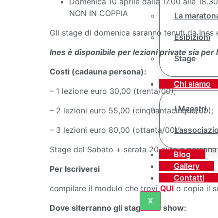
Domenica 10 aprile dalle 17.00 alle 18.30
NON IN COPPIA
La maraton
Gli stage di domenica saranno tenuti da Ines e
Esibizioni
Ines è disponibile per lezioni private sia p
Stage
Costi (cadauna persona):
Chi siamo
– 1 lezione euro 30,00 (trenta/00);
I Maestri
– 2 lezioni euro 55,00 (cinquantacinque/00);
– 3 lezioni euro 80,00 (ottanta/00);
L’associazi
Stage del Sabato + serata 20 euro a persona i
Blog
Gallery
Per Iscriversi
Contatti
compilare il modulo che trovi
QUI
o copia il 
X
Dove siterranno gli stage e lo show: