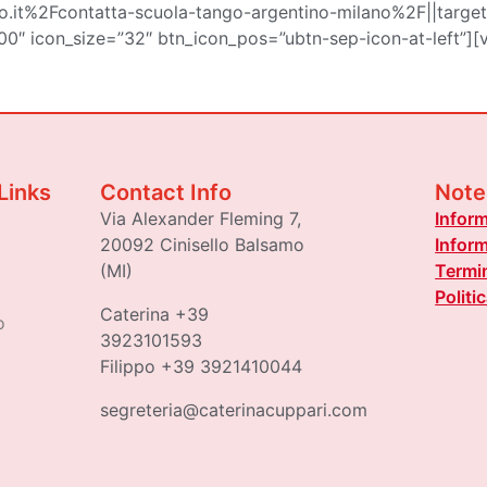
it%2Fcontatta-scuola-tango-argentino-milano%2F||target:
000″ icon_size=”32″ btn_icon_pos=”ubtn-sep-icon-at-left”]
Links
Contact Info
Note
Via Alexander Fleming 7,
Inform
20092 Cinisello Balsamo
Inform
(MI)
Termin
Politi
Caterina +39
o
3923101593
Filippo +39 3921410044
segreteria@caterinacuppari.com