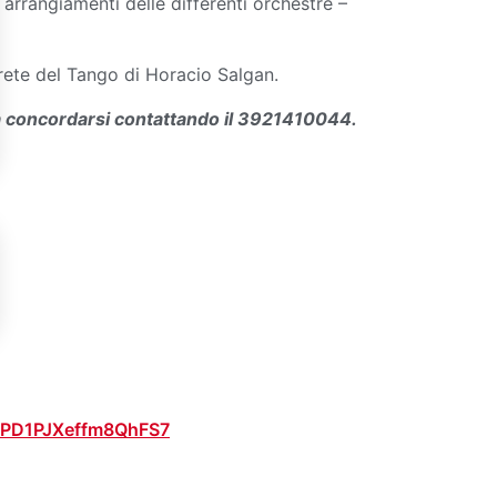
 arrangiamenti delle differenti orchestre –
prete del Tango di Horacio Salgan.
 da concordarsi contattando il 3921410044.
/VPD1PJXeffm8QhFS7