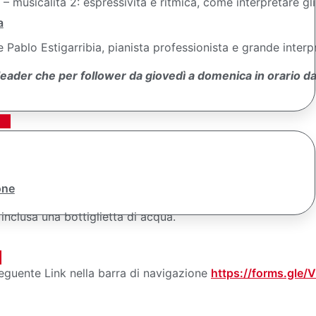
 – musicalità 2: espressività e ritmica, come interpretare gli
a
 Pablo Estigarribia, pianista professionista e grande inter
er leader che per follower da giovedì a domenica in orario
one
nclusa una bottiglietta di acqua.
seguente Link nella barra di navigazione
https://forms.gle