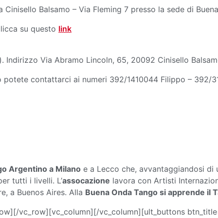
nno a Cinisello Balsamo – Via Fleming 7 presso la sede di Bu
clicca su questo
link
la). Indirizzo Via Abramo Lincoln, 65, 20092 Cinisello Balsa
to potete contattarci ai numeri 392/1410044 Filippo – 392/3
o Argentino a Milano
e a Lecco che, avvantaggiandosi di u
utti i livelli. L’
assocazione
lavora con Artisti Internazio
are, a Buenos Aires. Alla
Buena Onda Tango si apprende il 
ow][/vc_row][vc_column][/vc_column][ult_buttons btn_title