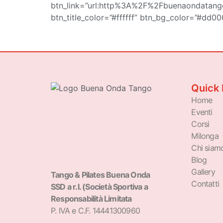
btn_link=”url:http%3A%2F%2Fbuenaondatango.
btn_title_color=”#ffffff” btn_bg_color=”#dd0
Quick 
Home
Eventi
Corsi
Milonga
Chi siam
Blog
Gallery
Tango & Pilates Buena Onda
Contatti
SSD a r.l. (Società Sportiva a
Responsabilità Limitata
P. IVA e C.F. 14441300960