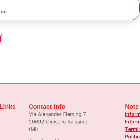
one
un
o
Links
Contact Info
Note
Via Alexander Fleming 7,
Inform
20092 Cinisello Balsamo
Inform
(MI)
Termin
Politi