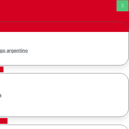
go argentino
a