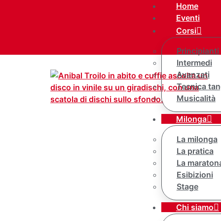
Home
Eventi
Corsi
Principianti
Intermedi
Avanzati
Tecnica tan
Musicalità
Milonga
La milonga
La pratica
La maraton
Esibizioni
Stage
Chi siamo