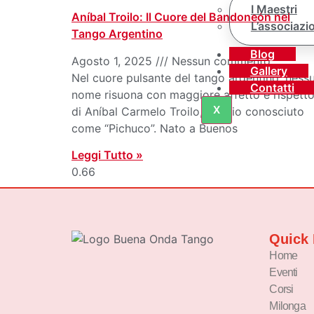
I Maestri
Aníbal Troilo: Il Cuore del Bandoneón nel
L’associazi
Tango Argentino
Blog
Agosto 1, 2025
Nessun commento
Gallery
Nel cuore pulsante del tango argentino, ness
Contatti
nome risuona con maggiore affetto e rispett
X
di Aníbal Carmelo Troilo, meglio conosciuto
come “Pichuco”. Nato a Buenos
Leggi Tutto »
Quick 
Home
Eventi
Corsi
Milonga