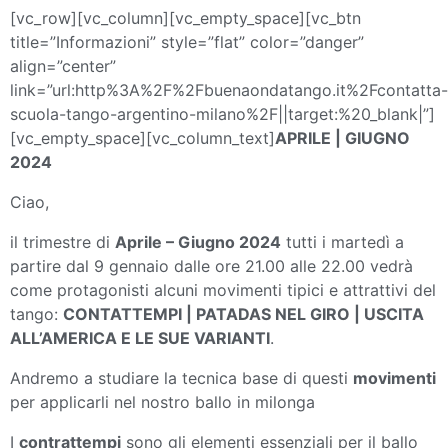
[vc_row][vc_column][vc_empty_space][vc_btn
title=”Informazioni” style=”flat” color=”danger”
align=”center”
link=”url:http%3A%2F%2Fbuenaondatango.it%2Fcontatta-
scuola-tango-argentino-milano%2F||target:%20_blank|”]
[vc_empty_space][vc_column_text]
APRILE | GIUGNO
2024
Ciao,
il trimestre di
Aprile – Giugno 2024
tutti i martedì a
partire dal 9 gennaio dalle ore 21.00 alle 22.00 vedrà
come protagonisti alcuni movimenti tipici e attrattivi del
tango:
CONTATTEMPI | PATADAS NEL GIRO | USCITA
ALL’AMERICA E LE SUE VARIANTI
.
Andremo a studiare la tecnica base di questi
movimenti
per applicarli nel nostro ballo in milonga
I
contrattempi
sono gli elementi essenziali per il ballo