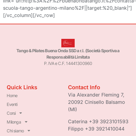
link=”url:http%3A%2F%2Fbuenaondatango.it%2Fcontatta-
scuola-tango-argentino-milano%2F||target:%20_blank|”]
[/vc_column][/vc_row]
Tango & Pilates Buena Onda SSD a r.l. (Società Sportiva a
Responsabilità Limitata
P. IVA e C.F. 14441300960
Quick Links
Contact Info
Via Alexander Fleming 7,
Home
20092 Cinisello Balsamo
Eventi
(MI)
Corsi
Caterina +39 3923101593
Milonga
Filippo +39 3921410044
Chi siamo