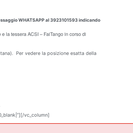
n messaggio WHATSAPP al 3923101593 indicando
de e la tessera ACSI – FaiTango in corso di
ana). Per vedere la posizione esatta della
”
_blank|”][/vc_column]