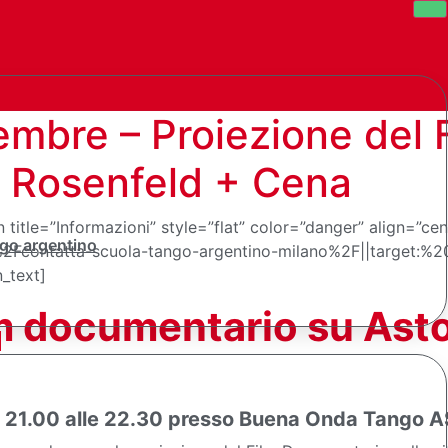
bre – Proiezione del F
el Rosenfeld + Cena
itle=”Informazioni” style=”flat” color=”danger” align=”cen
go argentino
Fcontatta-scuola-tango-argentino-milano%2F||target:%20_
_text]
lm documentario su Asto
21.00 alle 22.30 presso Buena Onda Tango 