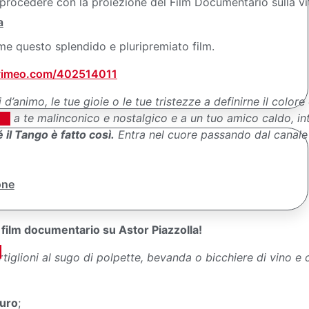
er procedere con la proiezione del Film Documentario sulla vi
a
e questo splendido e pluripremiato film.
/vimeo.com/402514011
i d’animo, le tue gioie o le tue tristezze a definirne il colo
e a te malinconico e nostalgico e a un tuo amico caldo, intr
 il Tango è fatto così.
Entra nel cuore passando dal canale
one
 film documentario su Astor Piazzolla!
iglioni al sugo di polpette, bevanda o bicchiere di vino e 
euro
;