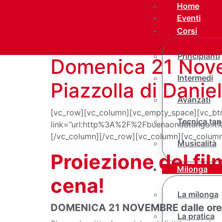
Home
Eventi
Corsi
Principianti
Domenica 21 Novem
Intermedi
Piazzolla di Dani
Avanzati
[vc_row][vc_column][vc_empty_space][vc_btn t
Tecnica tan
link=”url:http%3A%2F%2Fbuenaondatango.it%2
[/vc_column][/vc_row][vc_column][vc_column
Musicalità
Proiezione del fi
Milonga
cena!
La milonga
DOMENICA 21 NOVEMBRE dalle ore 
La pratica