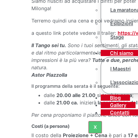
Siamo riusciti ad acquistare i diritti per pot
Milonga!
La maraton
Terremo quindi una cena e poi vedremo insiem
Esibizioni
a questo link potete vedere il trailer:
https:/
Stage
Il Tango sei tu.
Sono i tuoi sentimenti, gli stat
e dal ritmo particolarmente lento può sembrar
Chi siamo
impressioni è la più vera?
Tutte e due, perché
natura.
I Maestri
Astor Piazzolla
L’associazi
Il programma della serata è il seguente:
dalle
20.00 alle 21.00
si terrà la
cena
;
Blog
dalle
21.00 ca.
inizierà
la proiezione del
Gallery
Contatti
Per cena proponiamo il piattone unico con tort
Costi (a persona)
X
Il costo della
Proiezione + Cena
è pari a
17 