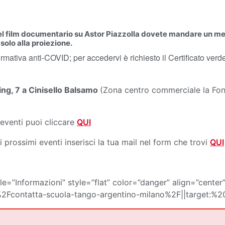
 del film documentario su Astor Piazzolla dovete mandare u
solo alla proiezione.
normativa anti-COVID; per accedervi è richiesto il Certificato ver
ng, 7 a Cinisello Balsamo
(Zona centro commerciale la Font
eventi puoi cliccare
QUI
 prossimi eventi inserisci la tua mail nel form che trovi
QUI
le=”Informazioni” style=”flat” color=”danger” align=”center
Fcontatta-scuola-tango-argentino-milano%2F||target:%20