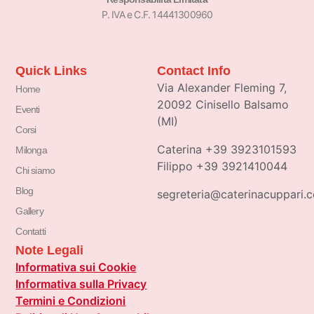
P. IVA e C.F. 14441300960
Quick Links
Contact Info
Via Alexander Fleming 7,
Home
20092 Cinisello Balsamo
Eventi
(MI)
Corsi
Caterina +39 3923101593
Milonga
Filippo +39 3921410044
Chi siamo
Blog
segreteria@caterinacuppari.
Gallery
Contatti
Note Legali
Informativa sui Cookie
Informativa sulla Privacy
Termini e Condizioni