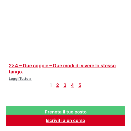
2×4 – Due coppie – Due modi di vivere lo stesso
tango.
Leggi Tutto »
1
2
3
4
5
Prenota il tuo posto
Iscriviti a un corso